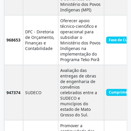
Ministério dos Povos
Indígenas (MPI)
Oferecer apoio
técnico-cienGfico e
DFC - Diretoria
operacional para
de Orçamento,
subsidiar o
968653
Fase de Cum
Finanças e
Ministério dos Povos
Contabilidade
Indígenas na
implementação do
Programa Teko Porã
Avaliação das
entregas de obras
de engenharia de
convênios
947374
SUDECO
celebrados entre a
Cumprimento
SUDECO e
municípios do
estado de Mato
Grosso do Sul.
Promover a