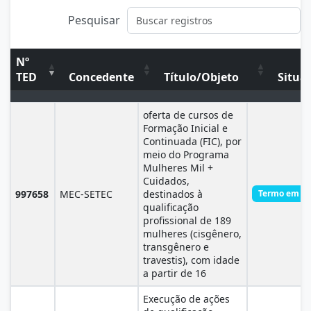
Pesquisar
Nº
TED
Concedente
Título/Objeto
Situa
Nº TED
Concedente
Título/Objeto
oferta de cursos de
Formação Inicial e
Continuada (FIC), por
meio do Programa
Mulheres Mil +
Cuidados,
997658
MEC-SETEC
destinados à
Termo em Ex
qualificação
profissional de 189
mulheres (cisgênero,
transgênero e
travestis), com idade
a partir de 16
Execução de ações