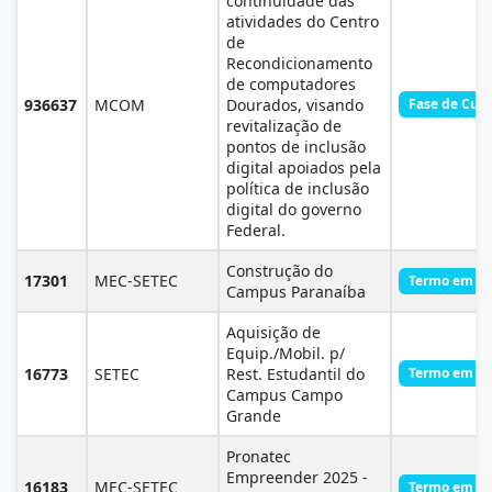
continuidade das
atividades do Centro
de
Recondicionamento
de computadores
936637
MCOM
Dourados, visando
Fase de Cum
revitalização de
pontos de inclusão
digital apoiados pela
política de inclusão
digital do governo
Federal.
Construção do
17301
MEC-SETEC
Termo em Ex
Campus Paranaíba
Aquisição de
Equip./Mobil. p/
16773
SETEC
Rest. Estudantil do
Termo em Ex
Campus Campo
Grande
Pronatec
Empreender 2025 -
16183
MEC-SETEC
Termo em Ex