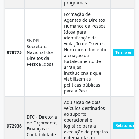
programas
Formação de
Agentes de Direitos
Humanos da Pessoa
Idosa para
identificação de
SNDPI -
violação de Direitos
Secretaria
Humanos e fomento
978775
Nacional dos
Termo em Ex
à criação ou
Direitos da
fortalecimento de
Pessoa Idosa
arranjos
institucionais que
viabilizem as
políticas públicas
para a Pess
Aquisição de dois
veículos destinados
ao suporte
DFC - Diretoria
operacional e
de Orçamento,
972936
logístico para a
Relatório d
Finanças e
execução de projetos
Contabilidade
e demandas do