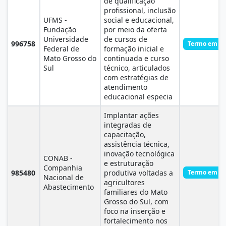
de qualificação
profissional, inclusão
UFMS -
social e educacional,
Fundação
por meio da oferta
Universidade
de cursos de
996758
Termo em Ex
Federal de
formação inicial e
Mato Grosso do
continuada e curso
Sul
técnico, articulados
com estratégias de
atendimento
educacional especia
Implantar ações
integradas de
capacitação,
assistência técnica,
inovação tecnológica
CONAB -
e estruturação
Companhia
985480
produtiva voltadas a
Termo em Ex
Nacional de
agricultores
Abastecimento
familiares do Mato
Grosso do Sul, com
foco na inserção e
fortalecimento nos