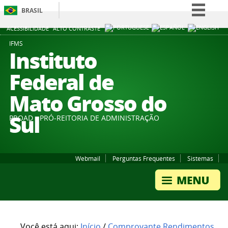
BRASIL
Simplifique!
ACESSIBILIDADE
ALTO CONTRASTE
Comunica BR
IFMS
Instituto
Participe
Federal de
Acesso à informação
Mato Grosso do
Legislação
Canais
Sul
PROAD - PRÓ-REITORIA DE ADMINISTRAÇÃO
Webmail
Perguntas Frequentes
Sistemas
Você está aqui:
Início
/
Comprovante Rendimentos