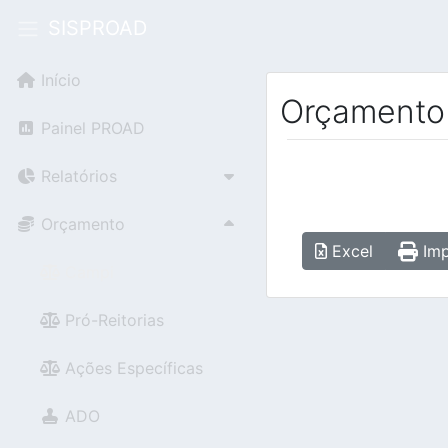
SISPROAD
Início
Orçamento
Painel PROAD
Relatórios
Orçamento
Excel
Imp
Campi
Pró-Reitorias
Ações Específicas
ADO